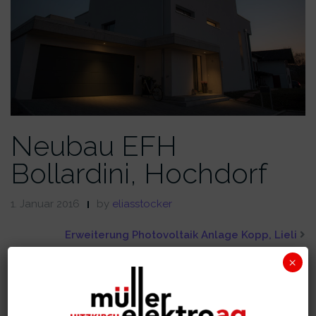
Neubau EFH
Bollardini, Hochdorf
1. Januar 2016
by
eliasstocker
Erweiterung Photovoltaik Anlage Kopp, Lieli
×