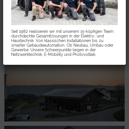
Seit 1982 realisieren wir mit unserem 15-köpfigen Team
durchdachte Gesamtlösungen in der Elektro- und
Haustechnik. Von klassischen Installationen bis zu
smarter Gebäudeautomation. Ob Neubau, Umbau oder
Gewerbe: Unsere Schwerpunkte liegen in der
Netzwerktechnik, E-Mobility und Photovoltaik.