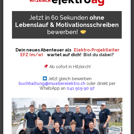
Jetzt in 60 Sekunden
ohne
eliasstocker
Lebenslauf & Motivationsschreiben
bewerben!
Dein neues Abenteuer als
Elektro-Projektleiter
Referenzen
EFZ (m/w)
wartet auf dich!
Bist du dabei?
Ab sofort in Hitzkirch!
Jetzt gleich bewerben
buchhaltung@muellerelektro.ch
oder direkt per
WhatsApp an
041 919 90 97